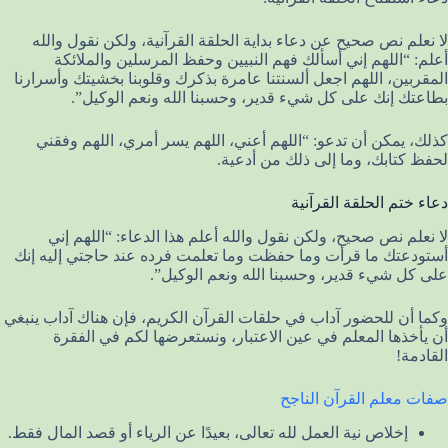
لا نعلم نص صحيح عن دعاء بداية الحلقة القرآنية، ولكن نقول والله
أعلم: “اللهم إني أسألك فهم النبيين وحفظ المرسلين والملائكة
المقربين، اللهم اجعل ألسنتنا عامرة بذكرك وقلوبنا بخشيتك وأسرارنا
بطاعتك إنك على كل شيء قدير، وحسبنا الله ونعم الوكيل”.
كذلك، يمكن أن تدعو: “اللهم أعني، اللهم يسر أمري، اللهم وفقني
لحفظ كتابك، وما إلى ذلك من أدعية.
دعاء ختم الحلقة القرآنية
لا نعلم نص صحيح، ولكن نقول والله أعلم هذا الدعاء: “اللهم إني
أستودعتك ما قرأت وما حفظت وما تعلمت فرده عند حاجتي إليه إنك
على كل شيء قدير، وحسبنا الله ونعم الوكيل”.
وكما أن للحضور آداب في حلقات القرآن الكريم، فإن هناك آداب ينبغي
أن يأخذها المعلم في عين الاعتبار، ونستعرضها لكم في الفقرة
القادمة!
صفات معلم القرآن الناجح
إخلاص نية العمل لله تعالى، بعيدًا عن الرياء أو قصد المال فقط.