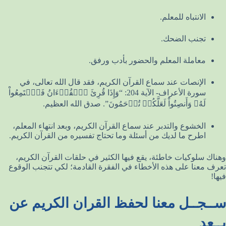
الانتباه للمعلم.
تجنب الضحك.
معاملة المعلم والحضور بأدب ورفق.
الإنصات عند سماع القرآن الكريم، فقد قال الله تعالى، في
سورة الأعراف- الآية 204: “وَإِذَا قُرِئَ ٱلۡقُرۡءَانُ فَٱسۡتَمِعُواْ
لَهُۥ وَأَنصِتُواْ لَعَلَّكُمۡ تُرۡحَمُونَ”. صدق الله العظيم.
الخشوع والتدبر عند سماع القرآن الكريم، وبعد انتهاء المعلم،
اطرح ما لديك من أسئلة وما تحتاج تفسيره من القرآن الكريم.
وهناك سلوكيات خاطئة، يقع فيها الكثير في حلقات القرآن الكريم،
تعرف معنا على هذه الأخطاء في الفقرة القادمة؛ لكي تتجنب الوقوع
فيها!
ســجــل معنا لحفظ القران الكريم عن
بــعد