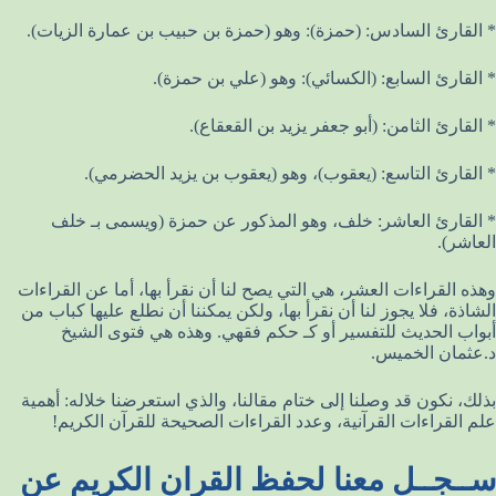
* القارئ السادس: (حمزة): وهو (حمزة بن حبيب بن عمارة الزيات).
* القارئ السابع: (الكسائي): وهو (علي بن حمزة).
* القارئ الثامن: (أبو جعفر يزيد بن القعقاع).
* القارئ التاسع: (يعقوب)، وهو (يعقوب بن يزيد الحضرمي).
* القارئ العاشر: خلف، وهو المذكور عن حمزة (ويسمى بـ خلف
العاشر).
وهذه القراءات العشر، هي التي يصح لنا أن نقرأ بها، أما عن القراءات
الشاذة، فلا يجوز لنا أن نقرأ بها، ولكن يمكننا أن نطلع عليها كباب من
أبواب الحديث للتفسير أو كـ حكم فقهي. وهذه هي فتوى الشيخ
د.عثمان الخميس.
بذلك، نكون قد وصلنا إلى ختام مقالنا، والذي استعرضنا خلاله: أهمية
علم القراءات القرآنية، وعدد القراءات الصحيحة للقرآن الكريم!
ســجــل معنا لحفظ القران الكريم عن