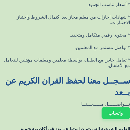
* أسعار تناسب الجميع.
* شهادات إجازات من معلم مجاز بعد اكتمال الشروط واجتياز
الاختبارات.
* محتوى رقمي متكامل ومتجدد.
* تواصل مستمر مع المعلمين.
* تعامل خاص مع الطفل، بواسطة معلمين ومعلمات مؤهلين للتعامل
مع الأطفال.
ســجــل معنا لحفظ القران الكريم عن
بــعد
تـــواصــــــل مـــــعـــنــا
واتساب
العلوم الشرعية التي يتم دراستها عن بعد في أكاديمية شفيع