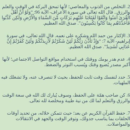
2. التخلص من الذنوب والمعاصي؛ لأنها تمحق البركة في الوقت والعلم
والرزق.. قال الله تعالى في سورة الأعراف- الآية 96: “وَلَوْ أَنَّ أَهْلَ
الْقُرَىٰ آمَنُوا وَاتَّقَوْا لَفَتَحْنَا عَلَيْهِم بَرَكَاتٍ مِّنَ السَّمَاءِ وَالْأَرْضِ وَلَٰكِن كَذَّبُوا
فَأَخَذْنَاهُم بِمَا كَانُوا يَكْسِبُونَ”. صدق الله العظيم.
3. الإكثار من حمد الله وشكره على نعمه. قال الله تعالى، في سورة
إبراهيم- الآية 7: “وَإِذْ تَأَذَّنَ رَبُّكُمْ لَئِنْ شَكَرْتُمْ لَأَزِيدَنَّكُمْ وَلَئِنْ كَفَرْتُمْ إِنَّ
عَذَابِي لَشَدِيدٌ”. صدق الله العظيم.
4. عدم هدر يومك ووقتك في استخدام مواقع التواصل الاجتماعي؛ لأنها
أكبر مصدر يُضيع وقتك ويُسبب التوتر والضغط.
5. حدد لنفسك وقت ثابت للحفظ، بحيث لا تنصرف عنه، ولا تشغلك فيه
الملهيات.
6. كن صاحب همّة على الحفظ، وسوف يُبارك لك الله في سعة الوقت
والرزق والتعلم لما لك من نية طيبة ومخلصة لله تعالى.
7. حفظ القرآن الكريم عن بعد؛ حيث تتمكن خلاله، من تحديد أوقات
الحلقات بما يناسب جدولك، وتوفر الوقت والجهد في الانتقالات
والمواصلات.