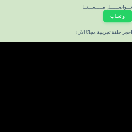
تـــواصــــــل مـــــعـــنــا
واتساب
احجز حلقة تجريبية مجانًا الآن!