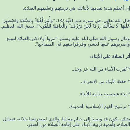
إن أعظم هدية تقدمها لأبنائك، هي تربيتهم وتعليمهم الصلاة.
قال الله تعالى، في سورة طه- الآية 132: “وَأْمُرْ أَهْلَكَ بِالصَّلَاةِ وَاصْطَبِرْ
عَلَيْهَا ۖ لَا نَسْأَلُكَ رِزْقًا ۖ نَّحْنُ نَرْزُقُكَ ۗ وَالْعَاقِبَةُ لِلتَّقْوَىٰ”. صدق الله العظيم.
وقال رسول الله صلى الله عليه وسلم: “مروا أولادكم بالصلاة لسبع،
واضربوهم عليها لعشر، وفرقوا بينهم في المضاجع”.
أثر الصلاة على الأبناء:
* تُقرب الأبناء من الله عز وجل.
* حفظ الأبناء من الانحراف.
* بناء شخصية مثالية للأبناء.
* ترسيخ القيم الإسلامية الحميدة.
بذلك، نكون قد وصلنا إلى ختام مقالنا، والذي استعرضنا خلاله، فضائل
الصلاة، وأهمية تربية الأبناء على إقامة الصلاة من الصغر.