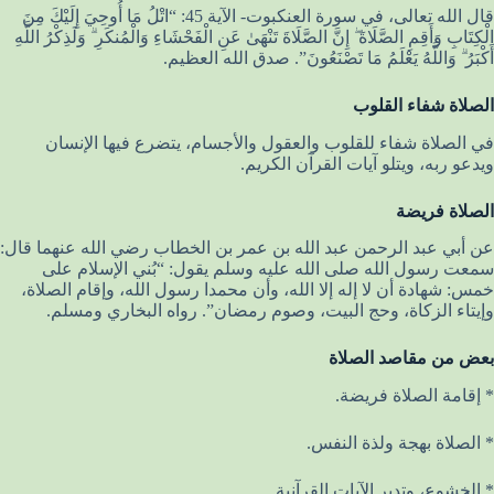
قال الله تعالى، في سورة العنكبوت- الآية 45: “اتْلُ مَا أُوحِيَ إِلَيْكَ مِنَ
الْكِتَابِ وَأَقِمِ الصَّلَاةَ ۖ إِنَّ الصَّلَاةَ تَنْهَىٰ عَنِ الْفَحْشَاءِ وَالْمُنكَرِ ۗ وَلَذِكْرُ اللَّهِ
أَكْبَرُ ۗ وَاللَّهُ يَعْلَمُ مَا تَصْنَعُونَ”. صدق الله العظيم.
الصلاة شفاء القلوب
في الصلاة شفاء للقلوب والعقول والأجسام، يتضرع فيها الإنسان
ويدعو ربه، ويتلو آيات القرآن الكريم.
الصلاة فريضة
عن أبي عبد الرحمن عبد الله بن عمر بن الخطاب رضي الله عنهما قال:
سمعت رسول الله صلى الله عليه وسلم يقول: “بُني الإسلام على
خمس: شهادة أن لا إله إلا الله، وأن محمدا رسول الله، وإقام الصلاة،
وإيتاء الزكاة، وحج البيت، وصوم رمضان”. رواه البخاري ومسلم.
بعض من مقاصد الصلاة
* إقامة الصلاة فريضة.
* الصلاة بهجة ولذة النفس.
* الخشوع، وتدبر الآيات القرآنية.