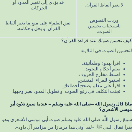
قد يؤدي إلى تغيير المدود أو
لا يغير ألفاظ القرآن.
الحركات.
وردت النصوص
اتفق العلماء على منع ما يغير ألفاظ
باستحباب تحسين
القرآن أو يخل بأحكامه.
الصوت.
كيف تحسن صوتك عند قراءة القرآن؟
لتحسين الصوت في التلاوة:
اقرأ بهدوء وطمأنينة.
تعلم أحكام التجويد.
اضبط مخارج الحروف.
استمع للقراء المتقنين.
اقرأ على معلم يصحح أخطاءك.
تجنب التكلف في رفع الصوت أو تطويل المدود بغير وجهها.
ماذا قال رسول الله –صلى الله عليه وسلم – عندما سمع تلاوة أبو
موسى الأشعري؟
سمِعَ رسول اللَّه صلى الله عليه وسلم صوت أبي موسى الأشعري وهو
يقرأ فقال النبي ﷺ: «لقد أوتي هذا مزمارًا من مزامير آل داود».