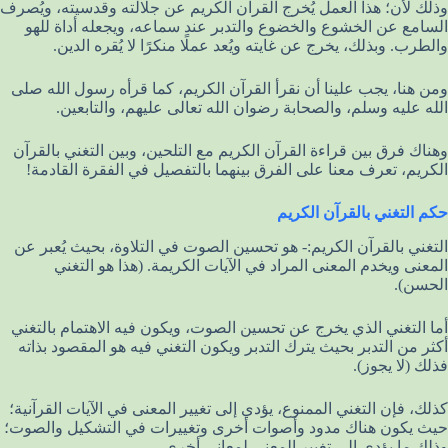
وذلك لأن؛ هذا العمل يُخرج القرآن الكريم عن جلالته وقدسيته، ويُصرف
السامع عن الخشوع والخضوع والتدبر عند سماعه، ويجعله أداة للهو
والطرب. وبذلك، يخرج عن غايته ويُعد عملًا منكرًا لا يُقره الدين.
ومن هنا، يجب علينا أن نقرأ القرآن الكريم، كما قرأه رسول الله صلى
الله عليه وسلم، والصحابة رضوان الله تعالى عليهم، والتابعين.
وهناك فرق بين قراءة القرآن الكريم مع التلحين، وبين التغني بالقرآن
الكريم، تعرف معنا على الفرق بينهما بالتفصيل في الفقرة القادمة!
حكم التغني بالقرآن الكريم
التغني بالقرآن الكريم:- هو تحسين الصوت في التلاوة، بحيث يُعبر عن
المعنى ويخدم المعنى المراد في الآيات الكريمة. (هذا هو التغني
الحسن).
أما التغني الذي يخرج عن تحسين الصوت، ويكون فيه الاهتمام بالتغني
أكثر من التدبر بحيث يترك التدبر ويكون التغني فيه هو المقصود بذاته
فذلك (لا يجوز).
كذلك، فإن التغني الممنوع، يؤدي إلى تغيير المعنى في الآيات القرآنية؛
حيث يكون هناك مدود وأصوات أخرى وتغييرات في التشكيل والصوت؛
وذلك ما يؤدي إلى تغيير المعنى لمعاني أخرى.