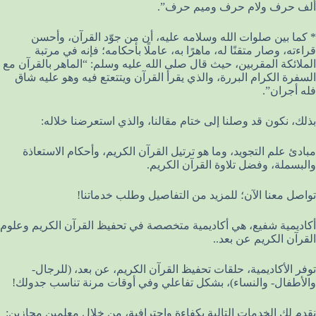
ألف حرف ولام حرف وميم حرف”.
* كما بين صلوات الله وسلامه عليه، أن من جوّد القرآن، وأحسن
قراءته، وصار متقنًا له، ماهرًا به، عاملًا بأحكامه؛ فإنه في مرتبة
الملائكة المقربين، حيث قال صلى الله عليه وسلم: “الماهر بالقرآن مع
السفرة الكرام البررة، والذي يقرأ القرآن ويتتعتع فيه وهو عليه شاق
فله أجران”.
بذلك، نكون قد وصلنا إلى ختام مقالنا، والذي استعرضنا خلاله:
مبادئ علم التجويد، وما هو ترتيل القرآن الكريم، وأحكام الاستعاذة
والبسملة، وفضل تلاوة القرآن الكريم.
تواصل معنا الآن؛ للمزيد من التفاصيل وطلب خدماتنا!
أكاديمية شفيع، هي أكاديمية متخصصة في تحفيظ القرآن الكريم وعلوم
القرآن الكريم عن بعد..
توفر الأكاديمية، حلقات تحفيظ القرآن الكريم، عن بعد، (للرجال-
والأطفال- والنساء)، بشكل تفاعلي وفي أوقات مرنة تناسب جدولك!
نقدم لك الخدمات التالية بكفاءة واحترافية، من خلال معلمين مجازين: