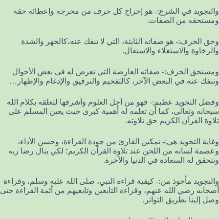
والتجويد في الشرع:- هو إخراج كل حرف من مخرجه وإعطائه حقه
ومستحقه من الصفات.
وحق الحرف:- هو صفاته الثابتة، التي لا تنفك عنه،كالجهر والشدة
والرخاوة والاستعلاء والاستفال.
ومستحق الحرف:- صفاته العارضة التي تعرض له في بعض الأحوال
وتنفك عنه في البعض الآخر، كالتفخيم والترقيق والإدغام والإظهار…
وفضل التجويد عظيم:- فهو من أجل العلوم وأشرفها لتعلقه بكلام الله
سبحانه وتعالى، كما أن تعلمه له أهمية كبرى حيث يعين المسلم على
تلاوة القرآن الكريم حق تلاوته.
وغاية التجويد هي:- تمكين القارئ من جودة القراءة، وحسن الأداء،
وعصمة لسانه من اللحن عند تلاوة القرآن الكريم؛ لكي ينال رضا ربه
وتتحقق له السعادة في الدنيا والآخرة.
والتجويد مأخوذ من:- كيفية قراءة النبي، صلى الله عليه وسلم، وقراءة
أصحابه رضي الله عنهم، وقراءة التابعين وتابعيهم من أئمة القراءة حتى
وصل إلينا بطريق التواتر.