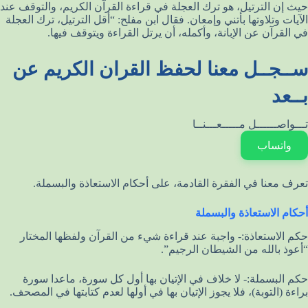
حيث إن الترتيل، هو ترك العجلة في قراءة القرآن الكريم، والتوقف عند
الآيات وتلاوتها بأتني وإمعان. فقال ابن مفلح: “أقل الترتيل، ترك العجلة
في القرآن عن الإبانة، وأكمله، أن يرتل القراءة ويتوقف فيها.
ســجــل معنا لحفظ القران الكريم عن
بــعد
تـــواصــــــل مـــــعـــنــا
واتساب
تعرف معنا في الفقرة القادمة، على أحكام الاستعاذة والبسملة.
أحكام الاستعاذة والبسملة
حكم الاستعاذة:- واجبة عند قراءة شيء من القرآن ولفظها المختار
“أعوذ بالله من الشيطان الرجيم”.
حكم البسملة:- لا خلاف في الإتيان بها أول كل سورة، ماعدا سورة
براءة (التوبة)، فلا يجوز الإتيان بها في أولها لعدم كتابتها في المصحف.