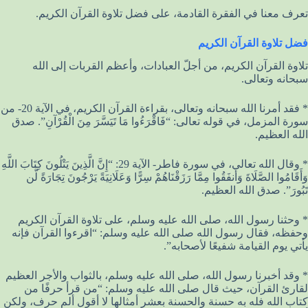
تعرف معنا في الفقرة القادمة، على فضل تلاوة القرآن الكريم.
فضل تلاوة القرآن الكريم
تلاوة القرآن الكريم، من أجلّ العبادات، وأعظم القربات إلى الله
سبحانه وتعالى.
* فقد أمرنا الله سبحانه وتعالى، بقراءة القرآن الكريم، في الآية 20- من
سورة المزمل، في قوله تعالى: “فَاقْرَءُوا مَا تَيَسَّرَ مِنَ الْقُرْآنِ”. صدق
الله العظيم.
* وقال الله تعالى، في سورة فاطر- الآية 29: “إِنَّ الَّذِينَ يَتْلُونَ كِتَابَ اللَّهِ
وَأَقَامُوا الصَّلَاةَ وَأَنفَقُوا مِمَّا رَزَقْنَاهُمْ سِرًّا وَعَلَانِيَةً يَرْجُونَ تِجَارَةً لَّن
تَبُورَ”. صدق الله العظيم.
* وحثنا رسول الله، صلى الله عليه وسلم، على تلاوة القرآن الكريم
وحفظه، فقال رسول الله صلى الله عليه وسلم: “اقرءوا القرآن فإنه
يأتي يوم القيامة شفيعًا لأصحابه”.
* وقد أخبرنا رسول الله، صلى الله عليه وسلم، بالثواب والأجر العظيم
لقارئ القرآن، حيث قال صلى الله عليه وسلم: “من قرأ حرفًا من
كتاب الله فله به حسنة والحسنة بعشر أمثالها لا أقول ألم حرف، ولكن