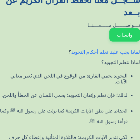
ســجــل معنا لحفظ القران الكريم عن
بــعد
تـــواصــــــل مـــــعـــنــا
واتساب
لماذا يجب علينا تعلم أحكام التجويد
؟
لماذا نتعلم التجويد؟
التجويد يحمي القارئ من الوقوع في اللحن الذي يُغير معاني
الآيات.
لذلك؛ فإن تعلم وإتقان التجويد؛ يحمي اللسان عن الخطأ واللحن.
الحفاظ على نطق الآيات الكريمة كما نزلت على رسول الله ﷺ وكما
قرأها رسول الله ﷺ.
لكي نتدبر الآيات الكريمة؛ فالتلاوة المتأنية وإعطاء كل حرف