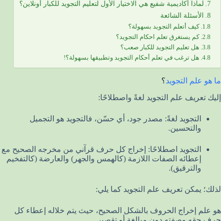
لماذا أكاديمية شفيع هي الاختيار الأول لتعليم التجويد للكبار أونلاين؟
الأسئلة الشائعة
كيف أتعلم التجويد بسهولة؟
كم يستغرق تعلم احكام التجويد؟
هل تعليم التجويد للكبار صعب؟
هل ترغب في تعلم أحكام التجويد وتطبيقها بسهولة؟!
ما هو علم التجويد
؟
إليك تعريف علم التجويد لغةً واصطلاحًا:
التجويد لغةً: مصدر جود، أي حسّن، فالتجويد هو التجميل
والتحسين.
التجويد اصطلاحًا: إخراج كل حرف قرآني من مخرجه الصحيح مع
إعطائه الصفات اللازمة (كالهمس والجهر) والعارضة (كالتفخيم
والترقيق).
لذلك؛ يمكن تعريف علم التجويد كما يلي:
هو علم إخراج الحروف بالشكل الصحيح، حيث يتم خلاله إعطاء كل
حرف حقه وصفته دون مبالغة أو تقصير.