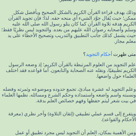
وذلك بهدف قراءة القرآن الكريم بالشكل الصحيح وبأفضل شكل
ممكن؛ حيث يُقال جوَّد الشيء أي منحه حقه. لذا؛ فإن تجويد القرآن
الكريم هدفه تلاوة القرآن كما كان يتلو رسول الله صلى الله عليه
وسلم وأصحابه رضوان الله عليهم من بعده. والتجويد ليس نظريًا فقط؛
حيث يشمل كذلك جانب التطبيق والتدريب وتصحيح الأخطاء على يد
معلم مجاز.
متى ظهرت
أحكام التجويد
؟
علم التجويد من العلوم المرتبطة بالقرآن الكريم؛ إذ وضعه الرسول
الكريم تطبيقيًا، ونقله عنه الصحابة والتابعون. أما قواعده فقد اختلف
العلماء حول واضعها.
وعلم التجويد له عشرة مبادئ، تجمع حدوده وموضوعه وثمرته وفضله
ونسبته واسم واضعه واستمداده وحكم الشرع ومسائله. نظمها العلماء
في بيت شعر ليتم حفظها وفهم خصائص العلم بدقة.
ويتفرع إلى قسم عملي تطبيقي (إتقان التلاوة) وآخر نظري (معرفة
الأحكام والقواعد).
ومن الأهمية بمكان، العلم أن التجويد ليس مجرد تطبيق أو عمل