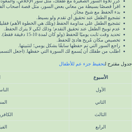
كرر تلاوة السور الصغيرة مع طفلك، مثل سور الإخلاص، والمعوذت
اقرأ قصصًا بسيطة من معاني بعض السور، مثل قصة أصحاب الفي
بدء الحفظ مع شيخ مجاز.
تشجيع الطفل عند تحقيق أي تقدم ولو بسيط.
تشجيع الطفل على مداومة الحفظ (وتلك هي الخطوة الأهم) فقليل
عدم توبيخ الطفل عند تحقيق التقدم؛ وذلك لكي لا يترك الحفظ.
تحديد وقت ثابت يوميًا للحفظ (ولو كان لمدة 10-15 دقيقة فقط).
تخصيص مكان مُريح هادئ للحفظ.
راجع السور التي تم حفظها سابقًا بشكل يومي؛ لتثبيتها.
اطلب من طفلك أن يُسمع لك السورة التي حفظها. (اجعل التسميع مم
جدول مقترح ل
تحفيظ جزء عم للأطفال
الأسبوع
ا
الأول
الناس
الثاني
المس
الثالث
الكافر
الرابع
الفي