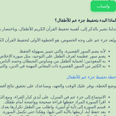
واتساب
لماذا البدء بتحفيظ جزء عم للأطفال؟
بدايةً نشير بالذكر إلى، أهمية تحفيظ القرآن الكريم للأطفال، وباختصار
ويُعد جزء عم على وجه الخصوص، هو الخطوة الأولى لتحفيظ القرآن الكر
لأنه يضم السور القصيرة، والتي تتميز بسهولة الحفظ.
يضم سور عظيمة تُعرف الطفل على التوحيد، مثل سورة الإخلاص
به المعوذتين؛ لحماية الطفل من وساوس الشيطان وحسد الناس.
به الكثير من السور القصيرة ذات المعاني المهمة في الدين، وال
خطة تحفيظ جزء عم للأطفال
وضع الخطة، يوفر عليك الوقت والجهد، ويساعدك على تحقيق نتائج أفض
الاستماع إلى جزء عم في المنزل، على أيدي كبار القراء، ومع ال
اقرأ السورة المراد حفظها قراءة صحيحة وواضحة أمام طفلك.
قسم السورة إلى (آية أو آيتين)، واطلب من الطفل تكرارها بعدك عدة مرات (5- 10 
بعد حفظ آية، اربطها بالآية التي تليها، وهكذا حتى تكتمل السورة.