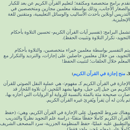
نقدم برامج متخصصة ومكثفة؛ لتعليم القرآن الكريم عن بعد للكبار
والصغار الأجانب، وذلك بواسطة معلمين مجازين ومتخصصين في
التدريس أونلاين بأحدث الأساليب والوسائل التعليمية، ومتقنين للغة
الإنجليزية.
تشمل البرامج: (تفسير آيات القرآن الكريم- تحسين التلاوة بأحكام
التجويد- تكرار التلاوة وتثبيت الحفظ).
يتم التفسير بواسطة معلمين خبراء متخصصين، والتلاوة بأحكام
التجويد، من خلال معلمين حاصلين على إجازات، والترديد والتكرار مع
المعلم خلال الحلقات؛ لتثبيت الحفظ!
3.
منح إجازة في القرآن الكريم
:
الإجازة في القرآن الكريم كـ مفهوم:- هي عملية النقل الصوتي للقرآن
الكريم من جيل إلى جيل، وفيها يشهد المُجيز، أن تلاوة المُجاز قد
صارت صحيحة مئة بالمئة بالنسبة للرواية أو الروايات التي أجازه بها،
ثم يأذن له أن يَقرأ ويُقرِئ غيره القرآن الكريم.
وهناك شروط للحصول على الإجازة في القرآن الكريم، وهي:- (حفظ
القرآن الكريم كاملًا حفظًا متقنًا- دراسة علم التجويد نظريًا والتدريب
والتطبيق عليه عمليًا- حفظ المنظومة الجزرية- سرد المصحف الشريف
كاملًا على (معلم مُجيز واحد فقط).