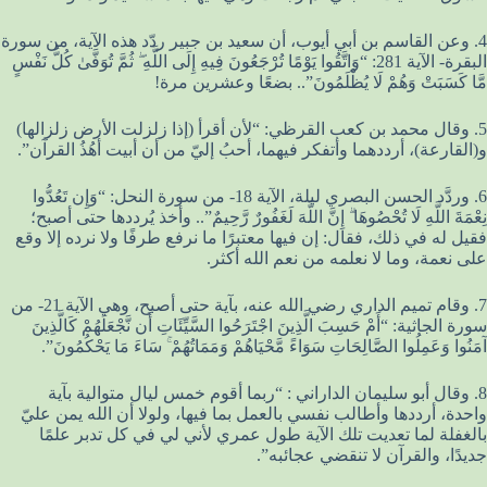
4. وعن القاسم بن أبي أيوب، أن سعيد بن جبير ردّد هذه الآية، من سورة
البقرة- الآية 281: “وَاتَّقُوا يَوْمًا تُرْجَعُونَ فِيهِ إِلَى اللَّهِ ۖ ثُمَّ تُوَفَّىٰ كُلُّ نَفْسٍ
مَّا كَسَبَتْ وَهُمْ لَا يُظْلَمُونَ”.. بضعًا وعشرين مرة!
5. وقال محمد بن كعب القرظي: “لأن أقرأ (إذا زلزلت الأرض زلزالها)
و(القارعة)، أرددهما وأتفكر فيهما، أحبُ إليّ من أن أبيت أهُذُ القرآن”.
6. وردَّد الحسن البصري ليلة، الآية 18- من سورة النحل: “وَإِن تَعُدُّوا
نِعْمَةَ اللَّهِ لَا تُحْصُوهَا ۗ إِنَّ اللَّهَ لَغَفُورٌ رَّحِيمٌ”.. وأخذ يُرددها حتى أصبح؛
فقيل له في ذلك، فقال: إن فيها معتبرًا ما نرفع طرفًا ولا نرده إلا وقع
على نعمة، وما لا نعلمه من نعم الله أكثر.
7. وقام تميم الداري رضي الله عنه، بآية حتى أصبح، وهي الآية 21- من
سورة الجاثية: “أَمْ حَسِبَ الَّذِينَ اجْتَرَحُوا السَّيِّئَاتِ أَن نَّجْعَلَهُمْ كَالَّذِينَ
آمَنُوا وَعَمِلُوا الصَّالِحَاتِ سَوَاءً مَّحْيَاهُمْ وَمَمَاتُهُمْ ۚ سَاءَ مَا يَحْكُمُونَ”.
8. وقال أبو سليمان الداراني : “ربما أقوم خمس ليال متوالية بآية
واحدة، أرددها وأطالب نفسي بالعمل بما فيها، ولولا أن الله يمن عليّ
بالغفلة لما تعديت تلك الآية طول عمري لأني لي في كل تدبر علمًا
جديدًا، والقرآن لا تنقضي عجائبه”.