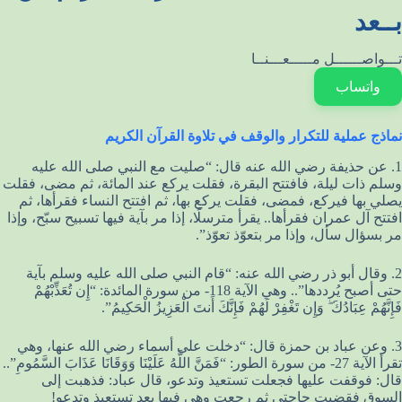
بــعد
تـــواصــــــل مـــــعـــنــا
واتساب
نماذج عملية للتكرار والوقف في تلاوة القرآن الكريم
1. عن حذيفة رضي الله عنه قال: “صليت مع النبي صلى الله عليه
وسلم ذات ليلة، فافتتح البقرة، فقلت يركع عند المائة، ثم مضى، فقلت
يصلي بها فيركع، فمضى، فقلت يركع بها، ثم افتتح النساء فقرأها، ثم
افتتح آل عمران فقرأها.. يقرأ مترسلًا، إذا مر بآية فيها تسبيح سبّح، وإذا
مر بسؤال سأل، وإذا مر بتعوّذ تعوّذ”.
2. وقال أبو ذر رضي الله عنه: “قام النبي صلى الله عليه وسلم بآية
حتى أصبح يُرددها”.. وهي الآية 118- من سورة المائدة: “إِن تُعَذِّبْهُمْ
فَإِنَّهُمْ عِبَادُكَ ۖ وَإِن تَغْفِرْ لَهُمْ فَإِنَّكَ أَنتَ الْعَزِيزُ الْحَكِيمُ”.
3. وعن عباد بن حمزة قال: “دخلت على أسماء رضي الله عنها، وهي
تقرأ الآية 27- من سورة الطور: “فَمَنَّ اللَّهُ عَلَيْنَا وَوَقَانَا عَذَابَ السَّمُومِ”..
قال: فوقفت عليها فجعلت تستعيذ وتدعو، قال عباد: فذهبت إلى
السوق فقضيت حاجتي ثم رجعت وهي فيها بعد تستعيذ وتدعو!