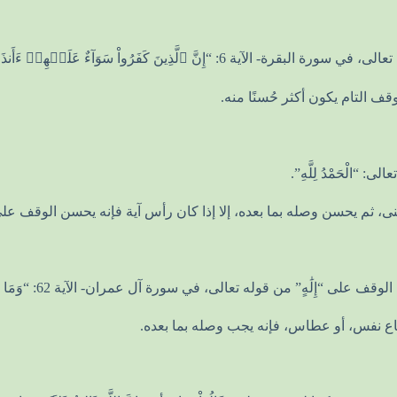
رۡتَهُمۡ أَمۡ لَمۡ تُنذِرۡهُمۡ لَا يُؤۡمِنُونَ”. صدق الله العظيم.
قف التام يكون أكثر حُسنًا منه.
الْحَمْدُ لِلَّهِ”.
معنى، ثم يحسن وصله بما بعده، إلا إذا كان رأس آية فإنه يحسن الوقف عل
 قوله تعالى، في سورة آل عمران- الآية 62: “وَمَا مِنْ إِلَٰهٍ إِلَّا اللَّهُ”.
اع نفس، أو عطاس، فإنه يجب وصله بما بعده.