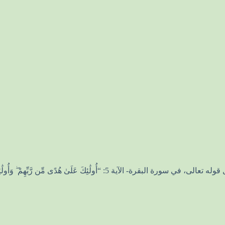
ِّن رَّبِّهِمْ ۖ وَأُولَٰئِكَ هُمُ الْمُفْلِحُونَ”. صدق الله العظيم.