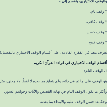
والوقف الاختياري، ينقسم إلى:-
* وقف تام.
* وقف كافي.
* وقف حسن.
* وقف قبيح.
تعرف معنا في الفقرة القادمة، على أقسام الوقف الاختياري بالتفصيل!
أقسام الوقف الاختياري في قراءة القرآن الكريم
1. الوقف التام:
هو الوقف على ما تم في ذاته، ولم يتعلق بما بعده لا لفظًا ولا معنى، مثل قوله تعالى، في سورة البقرة- الآية 5: “أُولَٰئِكَ عَلَىٰ هُدًى م
وأكثر ما يكون الوقف التام في نهاية القصص والآيات وخواتيم السور.
وحكمه: حسن الوقف عليه والابتداء بما بعده.