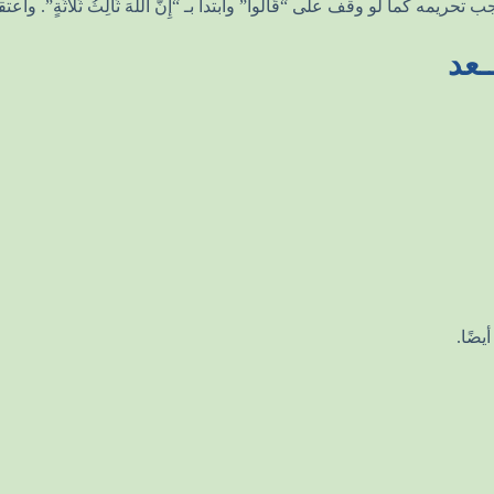
ما لو وقف على “قَالُواْ” وابتدأ بـ “إِنَّ اللَّهَ ثَالِثُ ثَلاَثَةٍ”. و
ـعد
يضًا.