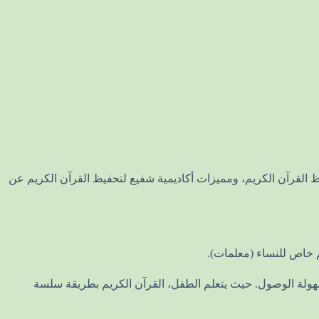
طفال عن بعد، وأهم 4 نصائح للأمهات لتحفيز أطفالهن على حفظ القرآن الكريم، ومميزات أكاديمية شفيع لتحفيظ القرآن الكريم عن
م خاص للنساء (معلمات).
 وسهولة الوصول. حيث يتعلم الطفل، القرآن الكريم بطريقة سلسة