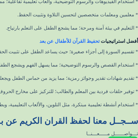
* استخدام الفيديوهات والرسوم التوضيحية، وألعاب تعليمية تفاعلية؛ مما 
* معلمين ومعلمات متخصصين لتحسين التلاوة وتثبيت الحفظ.
* التعليم في بيئة آمنة ومرحة؛ مما يشجع الطفل على التعلم بارتياح.
أفضل استراتيجيات
تحفيظ القرآن للأطفال عن بعد
* تقسيم السورة إلى أجزاء صغيرة؛ حيث يساعد الطفل على تثبيت الحف
* استخدام القصص والرسوم التوضيحية؛ مما يسهل الفهم ويشجع الطفل
* تقديم شهادات تقدير وجوائز رمزية؛ مما يزيد من حماس الطفل ويجعله
* توفير حلقات فردية بين المعلم والطالب؛ للتركيز على مخارج الحروف 
* استخدام أنشطة تعليمية مبتكرة، مثل التلوين، والألعاب التعليمية، و
ســجــل معنا لحفظ القران الكريم عن بـ
تـــواصــــــل مـــــعـــنــا