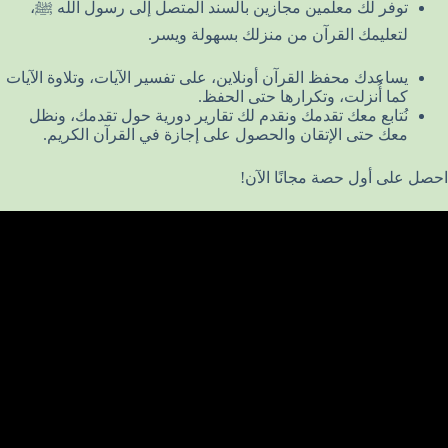
توفر لك معلمين مجازين بالسند المتصل إلى رسول الله ﷺ،
لتعليمك القرآن من منزلك بسهولة ويسر.
يساعدك محفظ القرآن أونلاين، على تفسير الآيات، وتلاوة الآيات
كما أُنزلت، وتكرارها حتى الحفظ.
نُتابع معك تقدمك ونقدم لك تقارير دورية حول تقدمك، ونظل
معك حتى الإتقان والحصول على إجازة في القرآن الكريم.
احصل على أول حصة مجانًا الآن!