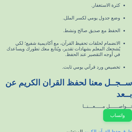
كثرة الاستغفار.
وضع جدول يومي لكسر الملل.
الحفظ مع صديق صالح ونشط.
الانضمام لحلقات تحفيظ القرآن، مع أكاديمية شفيع؛ لكي
يُشجعك المعلم بشهادات تقدير، ويُتابع معك تطورك ويساعدك
في أوجه التقصير عند الحفظ.
تخصيص ورد قرآني يومي ثابت.
ســجــل معنا لحفظ القران الكريم عن
بــعد
تـــواصــــــل مـــــعـــنــا
واتساب
طرق حفظ القرآن الكريم
للمبتدئين