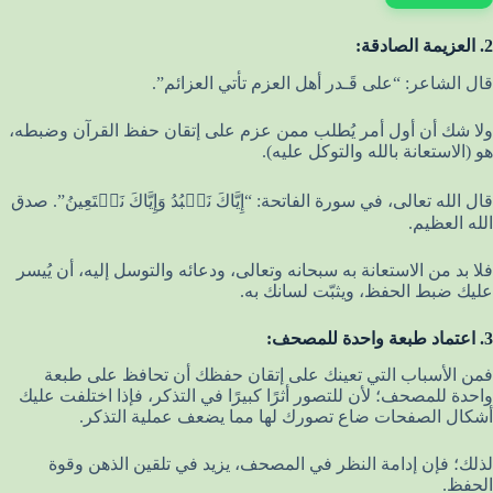
2. العزيمة الصادقة:
قال الشاعر: “على قَـدر أهل العزم تأتي العزائم”.
ولا شك أن أول أمر يُطلب ممن عزم على إتقان حفظ القرآن وضبطه،
هو (الاستعانة بالله والتوكل عليه).
قال الله تعالى، في سورة الفاتحة: “إِيَّاكَ نَعۡبُدُ وَإِيَّاكَ نَسۡتَعِينُ”. صدق
الله العظيم.
فلا بد من الاستعانة به سبحانه وتعالى، ودعائه والتوسل إليه، أن يُيسر
عليك ضبط الحفظ، ويثبّت لسانك به.
3. اعتماد طبعة واحدة للمصحف:
فمن الأسباب التي تعينك على إتقان حفظك أن تحافظ على طبعة
واحدة للمصحف؛ لأن للتصور أثرًا كبيرًا في التذكر، فإذا اختلفت عليك
أشكال الصفحات ضاع تصورك لها مما يضعف عملية التذكر.
لذلك؛ فإن إدامة النظر في المصحف، يزيد في تلقين الذهن وقوة
الحفظ.