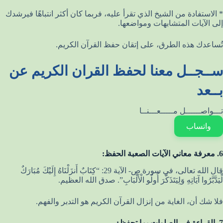
* الاستفادة من الشيخ الذي تقرأ عليه، فربما كان أكثر انتباهًا فيرشدك
إلى الآيات المتشابهات ومواضعها.
تُساعدك هذه الطرق، على إتقان حفظ القرآن الكريم.
ســجــل معنا لحفظ القران الكريم عن
بــعد
تـــواصــــــل مـــــعـــنــا
واتساب
6. معرفة معاني الآيات الصعبة الحفظ:
قال الله تعالى، في سورة ص- الآية 29: “كِتَابٌ أَنزَلْنَاهُ إِلَيْكَ مُبَارَكٌ
لِّيَدَّبَّرُوا آيَاتِهِ وَلِيَتَذَكَّرَ أُولُو الْأَلْبَابِ”. صدق الله العظيم.
فلا شك أن، الغاية من إنزال القرآن الكريم هو التدبر والفهم.
7. القراءة في الصلوات بما تحفظ: