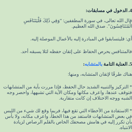
4. الدخول في مسابقات:
قال الله تعالى، في سورة المطففين: “وَفِي ذَٰلِكَ فَلْيَتَنَافَسِ
الْمُتَنَافِسُونَ”. صدق الله العظيم.
أي: فليتسابقوا في المبادرة إليه بالأعمال الموصلة إليه.
فالمتنافس يحرص الحفاظ على إتقان حفظه لئلا يسبقه أحد.
5. العناية التامة
بالمتشابه
:
هناك طرقًا لإتقان المتشابه، ومنها:
* التركيز والتنبيه الشديد حال الحفظ، فإذا مررت بآية من المتشابهات
فتوقف عندها، واعرف مكانها ومكان الآية التي تشبهها، واحصر وجه
الشبه ووجه الاختلاف إن كانت متقاربة.
* الاستفادة من الأخطاء التي تقع فيها، فربما وقع لك شيء من اللبس
في بعض المتشابهات فاستفد من هذا الخطأ، واعرف مكانه، ولا بأس
بأن تكرر إليه في هامش مصحفك الخاص بالقلم الرصاص لزيادة
الانتباه.