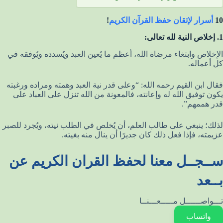
10
أسرار لإتقان حفظ القرآن الكريم
!
1. إخلاص النية لله تعالى:
الإخلاص وابتغاء مرضاة الله، أعظم ما يُعين العبد ويُسدده ويُوفقه في
كل أعماله.
فقال ابن القيم رحمه الله: “وعلى قدر نية العبد وهمته ومراده ورغبته
يكون توفيق الله له وإعانته، فالمعونة من الله تنزل على العباد على
قدر هممهم”.
لذلك؛ ينبغي على طالب العلم، أن يُخلص في الطلب نيته، ويُجرد للصبر
عزيمته، فإذا فعل ذلك كان جديرًا أن ينال منه بغيته.
ســجــل معنا لحفظ القران الكريم عن
بــعد
تـــواصــــــل مـــــعـــنــا
واتساب