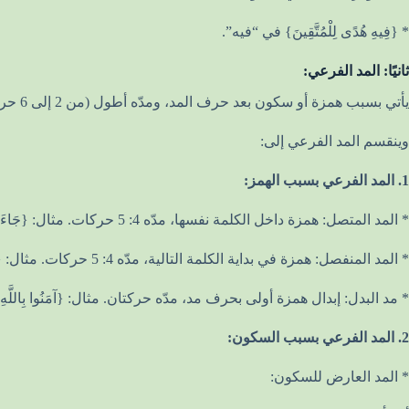
* {فِيهِ هُدًى لِلْمُتَّقِينَ} في “فيه”.
ثانيًا: المد الفرعي:
يأتي بسبب همزة أو سكون بعد حرف المد، ومدّه أطول (من 2 إلى 6 حركات حسب النوع).
وينقسم المد الفرعي إلى:
1. المد الفرعي بسبب الهمز:
* المد المتصل: همزة داخل الكلمة نفسها، مدّه 4: 5 حركات. مثال: {جَاءَ أَمْرُ اللَّهِ} في “جاء”، و{سُوءُ الْعَذَابِ} في “سوء”.
* المد المنفصل: همزة في بداية الكلمة التالية، مدّه 4: 5 حركات. مثال: {يَا أَيُّهَا الَّذِينَ آمَنُوا} في “يا أيها”، و{إِنَّا أَنْزَلْنَاهُ} في “إنا أنزلنا”.
* مد البدل: إبدال همزة أولى بحرف مد، مدّه حركتان. مثال: {آمَنُوا بِاللَّهِ} (أصله
2. المد الفرعي بسبب السكون:
* المد العارض للسكون: