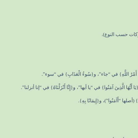
ا “أَآمَنُوا”)، و{إِيمَانًا بِهِ}.