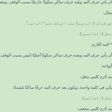
أن يأتي حرف المد ويليه حرف ساكن سكونًا عارضًا بسبب الوقف. ومقداره 2، أو 4، أو 6 ح
مثال:
في قوله {الرحيمْ} عند الوقف على “الرحيم”۔
مثل {العالمينْ}۔
* المد اللازم:
أن يأتي حرف المد وبعده حرف ساكن سكونًا أصليًا (ليس بسبب الوقف). ومقداره 6 حر
أنواعه:
مد لازم كلمي مثقل:
يأتي في كلمة واحدة، ويكون بعد حرف المد حرفًا ساكنًا مُشددًا.
مثل {الضالّين}۔
مد لازم كلمي مخفف: